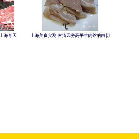
 上海冬天
上海美食实测 古猗园旁高平羊肉馆的白切
羊肉，老饕们的真实评价来了