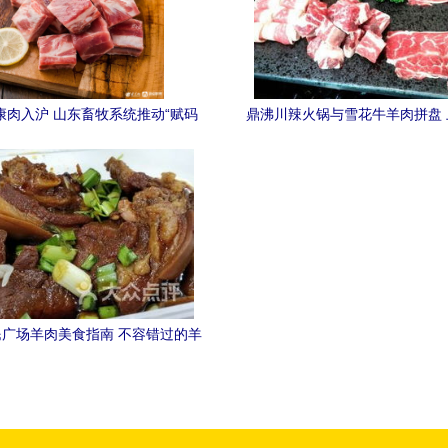
康肉入沪 山东畜牧系统推动“赋码
鼎沸川辣火锅与雪花牛羊肉拼盘
入沪”筑牢食品安全防线
舌尖上的暖心之选
广场羊肉美食指南 不容错过的羊
肉与价格参考