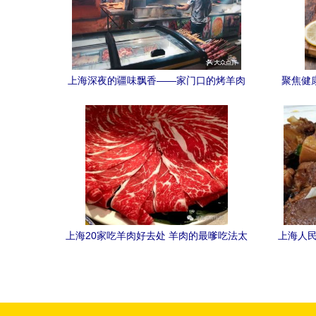
上海深夜的疆味飘香——家门口的烤羊肉
聚焦健
摊子图鉴
上海20家吃羊肉好去处 羊肉的最嗲吃法太
上海人民
补了