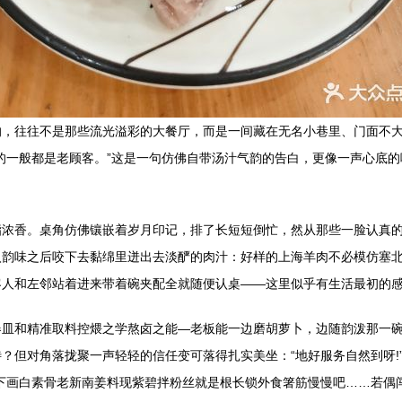
的，往往不是那些流光溢彩的大餐厅，而是一间藏在无名小巷里、门面不
的一般都是老顾客。”这是一句仿佛自带汤汁气韵的告白，更像一声心底
浓香。桌角仿佛镶嵌着岁月印记，排了长短短倒忙，然从那些一脸认真的“
入韵味之后咬下去黏绵里迸出去淡酽的肉汁：好样的上海羊肉不必模仿塞
客人和左邻站着进来带着碗夹配全就随便认桌——这里似乎有生活最初的
器皿和精准取料控煨之学熬卤之能—老板能一边磨胡萝卜，边随韵泼那一
？但对角落拢聚一声轻轻的信任变可落得扎实美坐：“地好服务自然到呀!
下画白素骨老新南姜料现紫碧拌粉丝就是根长锁外食箸筋慢慢吧……若偶