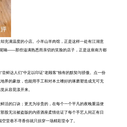
大却充满温度的小店。小羊山羊肉馆，正是这样一处有江湖意
的呢喃——那些溢满熟悉而亲切的笑脸的店子，正是这座南方都
尝鲜达人们”中足以印证“老顾客”独有的默契与骄傲。点一份
北地界的豪放，也能用手工和对本土嗜好的琢磨塑造成无可无
感觉从容晃漾开来。
碗鲜活的口诀；更尤为珍贵的，在每个一个平凡的夜晚重温便
”那股无法被盗版的内搭酒座柔情佐证了每个手艺人间正有日
闯空堂巷不寻香你就只掠穿一场精彩堂令了。