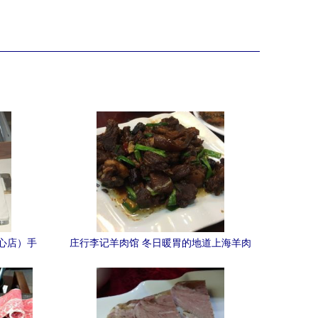
心店）手
庄行李记羊肉馆 冬日暖胃的地道上海羊肉
底好不好
之选