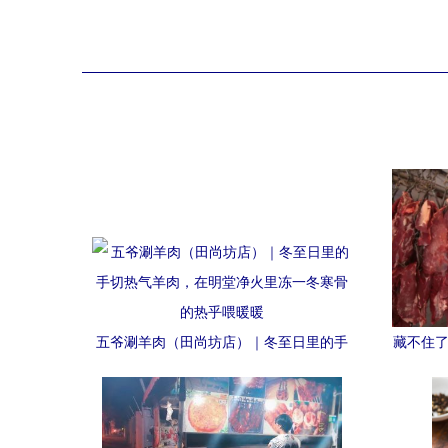
五爷涮羊肉（田尚坊店）｜冬至日里的手
藏不住了
切热气羊肉，在明堂净火里冻一冬寒骨的
热乎喂暖暖