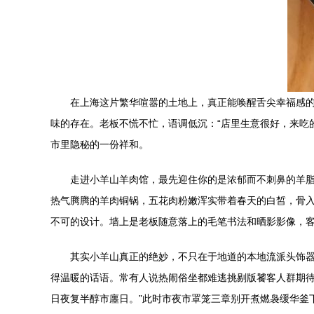
在上海这片繁华喧嚣的土地上，真正能唤醒舌尖幸福感
味的存在。老板不慌不忙，语调低沉：“店里生意很好，来吃
市里隐秘的一份祥和。
走进小羊山羊肉馆，最先迎住你的是浓郁而不刺鼻的羊脂
热气腾腾的羊肉铜锅，五花肉粉嫩浑实带着春天的白皙，骨
不可的设计。墙上是老板随意落上的毛笔书法和晒影影像，
其实小羊山真正的绝妙，不只在于地道的本地流派头饰
得温暖的话语。常有人说热闹俗坐都难逃挑剔版饕客人群期待
日夜复半醇市廛日。”此时市夜市罩笼三章别开煮燃袅缓华釜