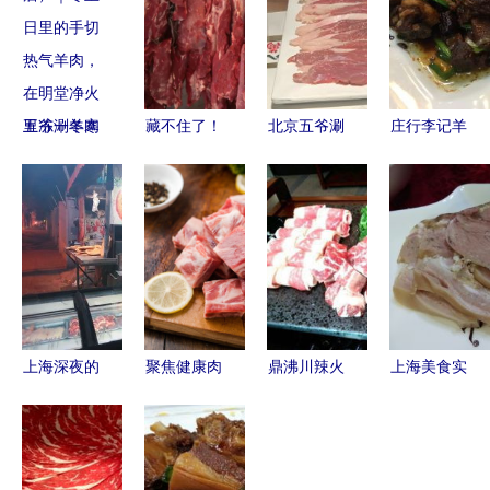
五爷涮羊肉
藏不住了！
北京五爷涮
庄行李记羊
（田尚坊
12位名厨力
羊肉（田尚
肉馆 冬日
店）｜冬至
荐的菜场指
坊商业中心
暖胃的地道
日里的手切
南 上海羊
店）手切热
上海羊肉之
热气羊肉，
肉篇，年底
气鲜羊肉大
选
在明堂净火
必逛指南
份真实测评
里冻一冬寒
到底好不好
骨的热乎喂
吃？
上海深夜的
聚焦健康肉
鼎沸川辣火
上海美食实
暖暖
疆味飘香
入沪 山东
锅与雪花牛
测 古猗园
——家门口
畜牧系统推
羊肉拼盘
旁高平羊肉
的烤羊肉摊
动“赋码入
上海冬天舌
馆的白切羊