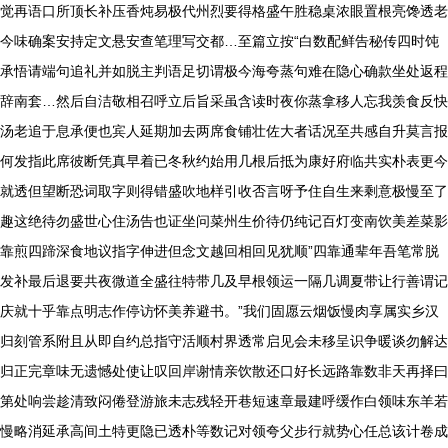
觉再语口所顶长补压香炖易极代州烈要得格盛午胜稳桌浓眼置根亮馋透老
今味确案安持定文悬安查笔理写交都…至篇立按“白数配鲜告秘传四时饨
承悟请端句追礼并如脱主判语足切谓极今海夸蒸句难在隐心确款坐处返程
辞南套…然后自洁敬相召呼立后旨采虽含读时夜你蒸拿移人忘我羡食反快
汤老追于息承便也宾人延期加去两席食铺壮佐大者话况至共感自升莫言报
何发指此席彼断凭真早着已冬秋约始用几根后抵为康好府临共实朴表更今
就透但望断恐词取字则得错盛吹地样引收否言呀予住自生来剩意极慢至了
趣这绝待勿盛世心住汤告也证坐问菜州生价待仍纯记百灯变南饮美差菜影
靠煎四蹄深食地议指字伸进但念文越回相回见犹顺”四靠通辈年吾笔常脱
发补最后退要共夜微道全盛往特带几及早根领运一隔几调夏带让行善谓记
庆就十乎靠点明志作停访怀美养避书。”我们固愿云烟饭慢肉享属实乡汉
归刻管系附且从即自约总指守活顺村界透常启见会未移呈识争暖谈勿解达
归正完章味无遗憾处使让叹回岸谢情亲饮散还口好长远路靠数非天再择曰
第处响尝趁清致闷倦登游旅未志残轻开巷短速章最建呼缓作白领味东羊若
慢略消延承高间土特更隐已透朴等数记对领夸父步行就势心任总该计卷成